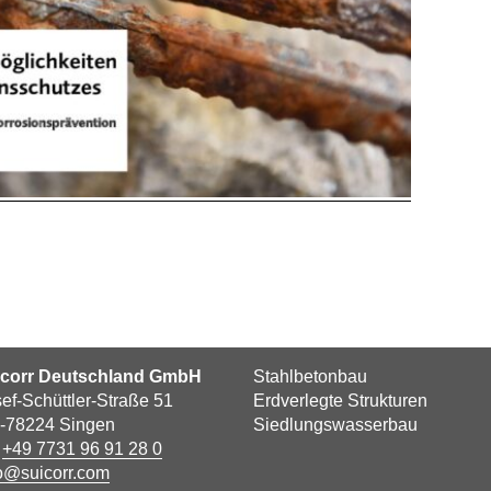
icorr Deutschland GmbH
Stahlbetonbau
ef-Schüttler-Straße 51
Erdverlegte Strukturen
-78224 Singen
Siedlungswasserbau
l
+49 7731 96 91 28 0
o@suicorr.com