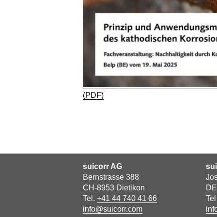
(PDF)
suicorr AG
su
Bernstrasse 388
Jos
CH-8953 Dietikon
DE
Tel.
+41 44 740 41 66
Te
info@suicorr.com
inf