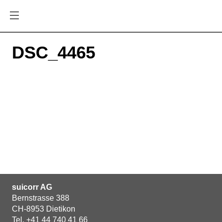
DSC_4465
suicorr AG
Bernstrasse 388
CH-8953 Dietikon
Tel.
+41 44 740 41 66