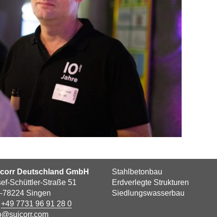
icorr Deutschland GmbH
Stahlbetonbau
ef-Schüttler-Straße 51
Erdverlegte Strukturen
-78224 Singen
Siedlungswasserbau
l
+49 7731 96 91 28 0
o@suicorr.com