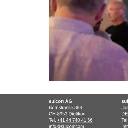
suicorr AG
su
Bernstrasse 388
Jos
CH-8953 Dietikon
DE
Tel.
+41 44 740 41 66
Te
info@suicorr.com
inf