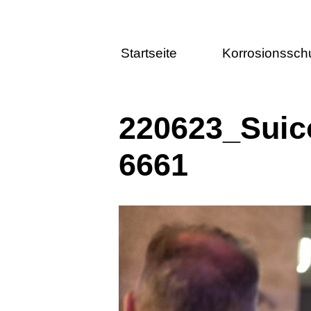
Startseite
Korrosionssch
220623_Suic
6661