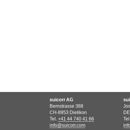
suicorr AG
su
Bernstrasse 388
Jos
CH-8953 Dietikon
DE
Tel.
+41 44 740 41 66
Te
info@suicorr.com
inf