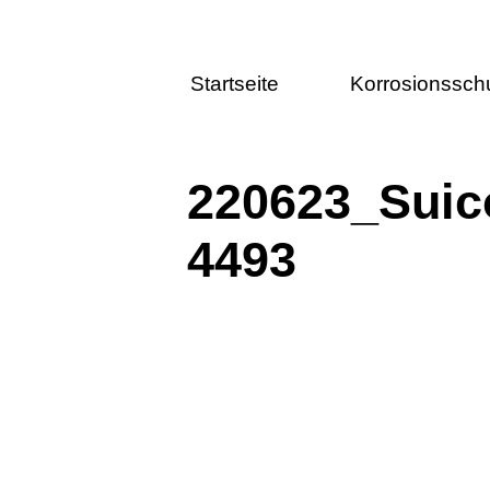
Startseite
Korrosionssch
220623_Suic
4493