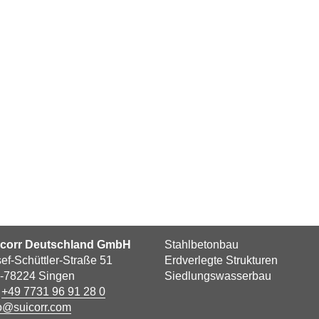
icorr Deutschland GmbH
Stahlbetonbau
ef-Schüttler-Straße 51
Erdverlegte Strukturen
-78224 Singen
Siedlungswasserbau
l
+49 7731 96 91 28 0
o@suicorr.com