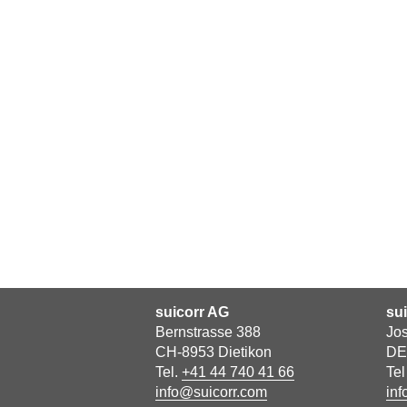
suicorr AG
su
Bernstrasse 388
Jos
CH-8953 Dietikon
DE
Tel.
+41 44 740 41 66
Te
info@suicorr.com
inf