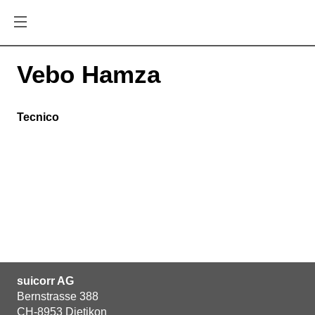
Vebo Hamza
Tecnico
suicorr AG
Bernstrasse 388
CH-8953 Dietikon