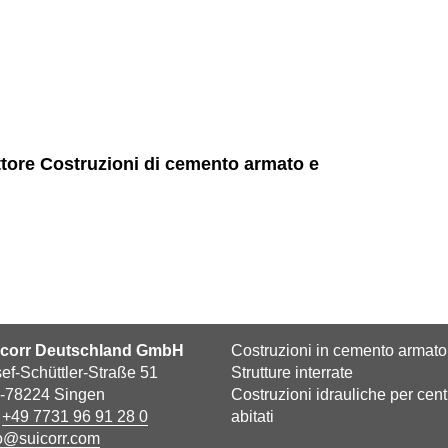
i
ttore Costruzioni di cemento armato e
icorr Deutschland GmbH
Costruzioni in cemento armato
ef-Schüttler-Straße 51
Strutture interrate
-78224 Singen
Costruzioni idrauliche per cent
l
+49 7731 96 91 28 0
abitati
o@suicorr.com