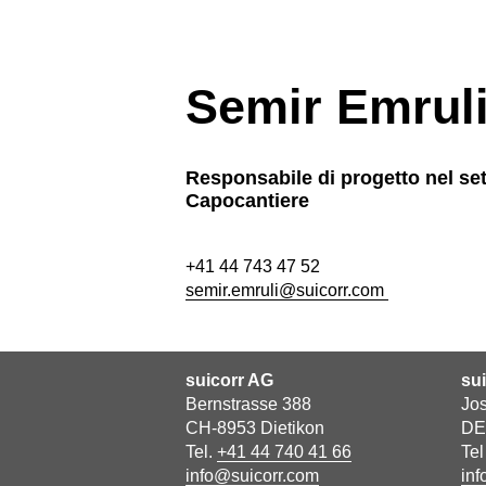
Semir Emrul
Responsabile di progetto nel se
Capocantiere
+41 44 743 47 52
semir.emruli@suicorr.com
suicorr AG
su
Bernstrasse 388
Jos
CH-8953 Dietikon
DE
Tel.
+41 44 740 41 66
Te
info@suicorr.com
inf