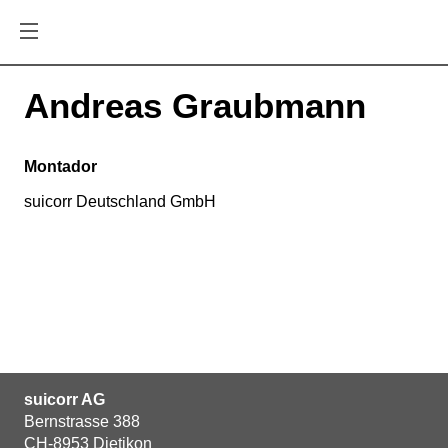
Andreas Graubmann
Montador
suicorr Deutschland GmbH
suicorr AG
Bernstrasse 388
CH-8953 Dietikon